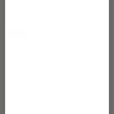
Encuentra respuestas detalladas a las dudas más habituales sobre envíos,
devoluciones, tallas, disponibilidad y todos los aspectos relacionados con tu
experiencia en Sophie and Lucie. Nuestro objetivo es ofrecerte una
información clara y útil para que puedas disfrutar de tus compras con total
tranquilidad. Si después de leerla aún necesitas ayuda, nuestro equipo
estará encantado de atenderte.
visit faq
¿hacéis envíos al extranjero?
¿cuánto tardará en llegar mi pedido?
¿cuál es el coste de un cambio?
¿reponéis los artículos con la indicación “agotado”?
¿alguna pregunta?