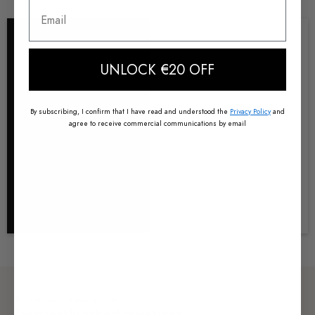
Email
UNLOCK €20 OFF
By subscribing, I confirm that I have read and understood the
Privacy Policy
and
agree to receive commercial communications by email
estamos aquí para ayudarte
Frequently asked questions