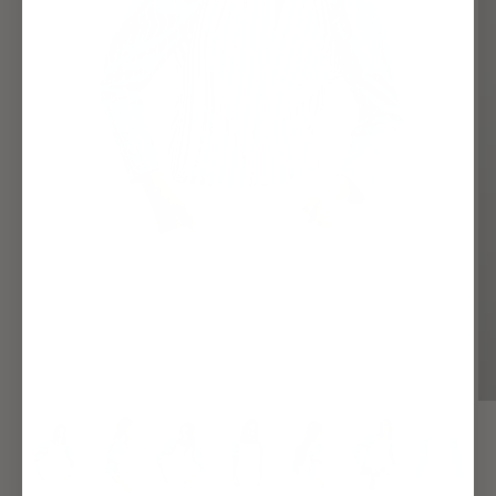
zoomer
sur
l'image