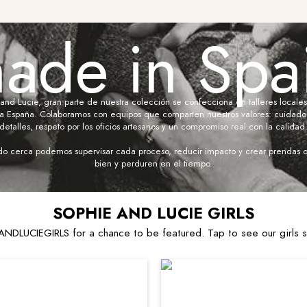
ade in Spa
and Lucie, gran parte de nuestra colección se confecciona en talleres locales
da España. Colaboramos con equipos que comparten nuestros valores: cuidado 
detalles, respeto por los oficios artesanos y un compromiso real con la calidad
o cerca podemos supervisar cada proceso, reducir impacto y crear prendas q
bien y perduren en el tiempo.
SOPHIE AND LUCIE GIRLS
DLUCIEGIRLS for a chance to be featured. Tap to see our girls styl