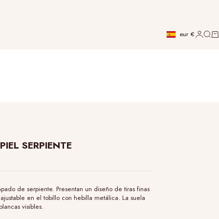
INICIAR
BUSC
CA
eur
€
Desktop - Geolocati
PIEL SERPIENTE
pado de serpiente. Presentan un diseño de tiras finas
justable en el tobillo con hebilla metálica. La suela
lancas visibles.