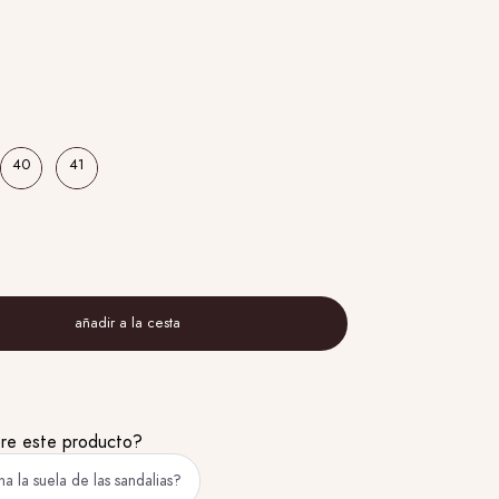
40
41
añadir a la cesta
bre este producto?
 la suela de las sandalias?