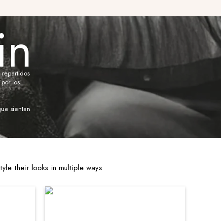
in
 repartidos
por los
.
ue sientan
e their looks in multiple ways