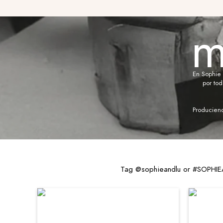
m
En Sophie 
por to
Produciend
Tag @sophieandlu or #SOPHIEAN