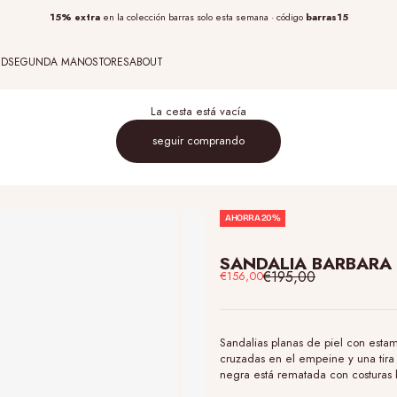
15% extra
barras15
en la
colección barras
solo esta semana · código
ED
SEGUNDA MANO
STORES
ABOUT
La cesta está vacía
seguir comprando
AHORRA 20%
SANDALIA BARBARA 
Precio normal
€195,00
Precio De Oferta
€156,00
Sandalias planas de piel con estam
cruzadas en el empeine y una tira a
negra está rematada con costuras b