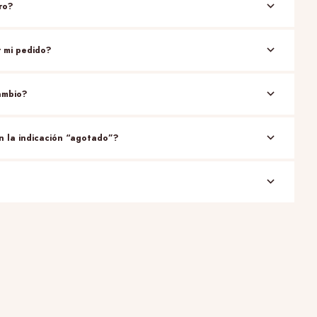
ero?
r mi pedido?
ambio?
on la indicación “agotado”?