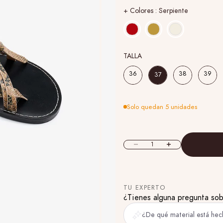
+ Colores
+ Colores
:
Serpiente
TALLA
TALLA
36
38
39
37
Solo quedan 5 unidades
Reducir cantidad
Aumentar cantidad
TU EXPERTO
¿Tienes alguna pregunta so
¿De qué material está hecha