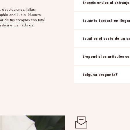
¿hacéis envíos al extranj
 devoluciones, tallas,
Sophie and Lucie. Nuestro
tar de tus compras con total
¿cuánto tardará en llega
 estará encantado de
¿cuál es el coste de un c
¿reponéis los artículos c
¿alguna pregunta?