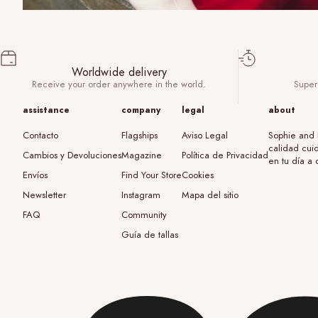
Worldwide delivery
Receive your order anywhere in the world.
Super 
assistance
company
legal
about
Contacto
Flagships
Aviso Legal
Sophie and 
calidad cui
Cambios y Devoluciones
Magazine
Política de Privacidad
en tu día a 
Envíos
Find Your Store
Cookies
Newsletter
Instagram
Mapa del sitio
FAQ
Community
Guía de tallas